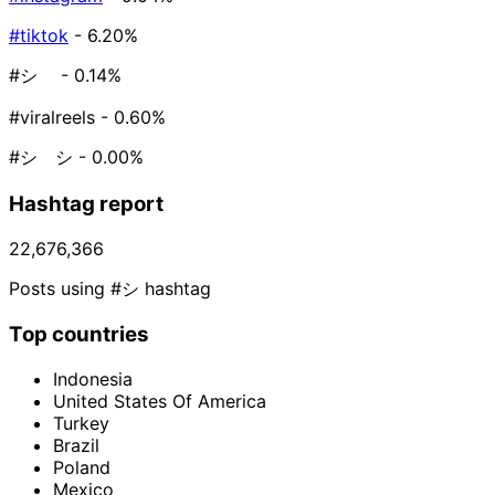
#tiktok
- 6.20%
#シ゚
- 0.14%
#viralreels
- 0.60%
#シ゚シ
- 0.00%
Hashtag report
22,676,366
Posts using #シ hashtag
Top countries
Indonesia
United States Of America
Turkey
Brazil
Poland
Mexico