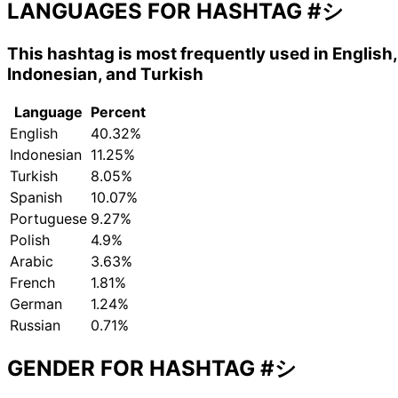
LANGUAGES FOR HASHTAG
#シ
This hashtag is most frequently used in English,
Indonesian, and Turkish
Language
Percent
English
40.32%
Indonesian
11.25%
Turkish
8.05%
Spanish
10.07%
Portuguese
9.27%
Polish
4.9%
Arabic
3.63%
French
1.81%
German
1.24%
Russian
0.71%
GENDER FOR HASHTAG
#シ