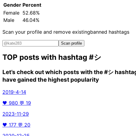
Gender
Percent
Female
52.68%
Male
46.04%
Scan your profile and remove existing
banned hashtags
Scan profile
TOP posts with hashtag
#シ
Let’s check out which posts with the
#シ
hashta
have gained the highest popularity
2019-4-14
🖤
980
💬
19
2023-11-29
🖤
177
💬
20
2020-12-25