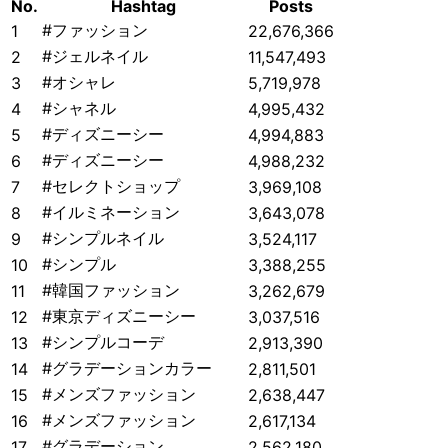
No.
Hashtag
Posts
#ファッション
1
22,676,366
#ジェルネイル
2
11,547,493
#オシャレ
3
5,719,978
#シャネル
4
4,995,432
#ディズニーシー
5
4,994,883
#ディズニーシー
6
4,988,232
#セレクトショップ
7
3,969,108
#イルミネーション
8
3,643,078
#シンプルネイル
9
3,524,117
#シンプル
10
3,388,255
#韓国ファッション
11
3,262,679
#東京ディズニーシー
12
3,037,516
#シンプルコーデ
13
2,913,390
#グラデーションカラー
14
2,811,501
#メンズファッション
15
2,638,447
#メンズファッション
16
2,617,134
#グラデーション
17
2,562,180