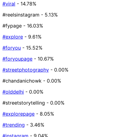
#viral
- 14.78%
#reelsinstagram
- 5.13%
#fypage
- 16.03%
#explore
- 9.61%
#foryou
- 15.52%
#foryoupage
- 10.67%
#streetphotography
- 0.00%
#chandanichowk
- 0.00%
#olddelhi
- 0.00%
#streetstorytelling
- 0.00%
#explorepage
- 8.05%
#trending
- 3.46%
#instagram
- 9.04%