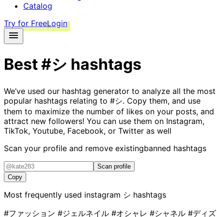
Catalog
Try for Free
Login
Best
#シ
hashtags
We’ve used our hashtag generator to analyze all the most
popular hashtags relating to
#シ
. Copy them, and use
them to maximize the number of likes on your posts, and
attract new followers! You can use them on Instagram,
TikTok, Youtube, Facebook, or Twitter as well
Scan your profile and remove existing
banned hashtags
Scan profile
Copy
Most frequently used instagram
シ
hashtags
#ファッション
#ジェルネイル
#オシャレ
#シャネル
#ディズ